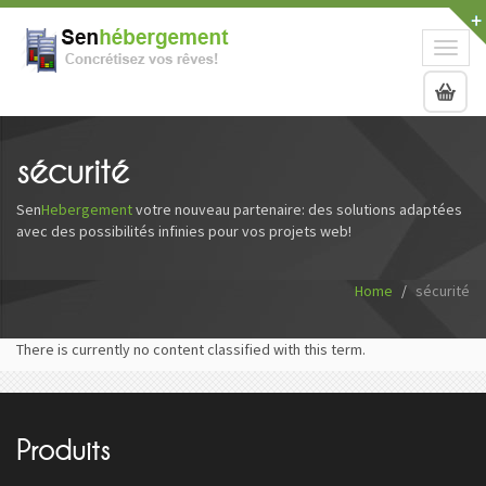
Toggl
naviga
sécurité
Sen
Hebergement
votre nouveau partenaire: des solutions adaptées
avec des possibilités infinies pour vos projets web!
Home
sécurité
There is currently no content classified with this term.
Produits