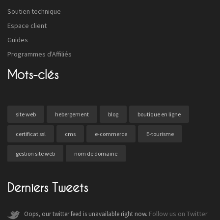
Soutien technique
Espace client
Guides
Programmes d'Affiliés
Mots-clés
site web
hebergement
blog
boutique en ligne
certificat ssl
cms
e-commerce
E-tourisme
gestion site web
nom de domaine
Derniers Tweets
Follow us on Twitter
Oops, our twitter feed is unavailable right now.