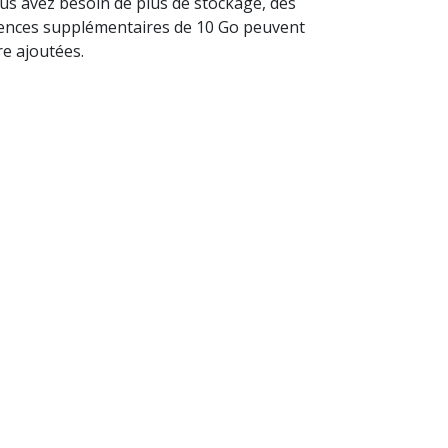
us avez besoin de plus de stockage, des
cences supplémentaires de 10 Go peuvent
re ajoutées.