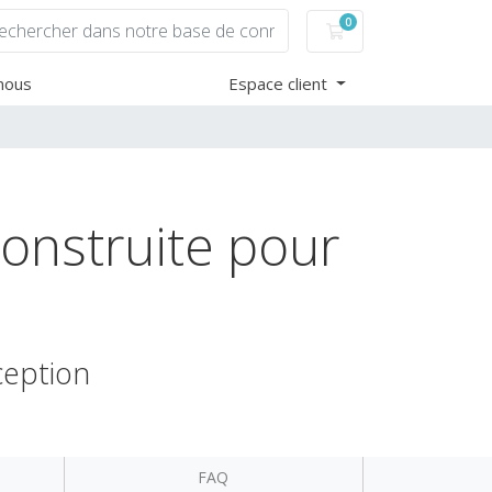
0
Votre panier
nous
Espace client
construite pour
ception
FAQ