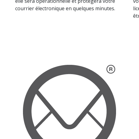
elle sera opérationnelle et protégera votre
vo
courrier électronique en quelques minutes.
li
êt